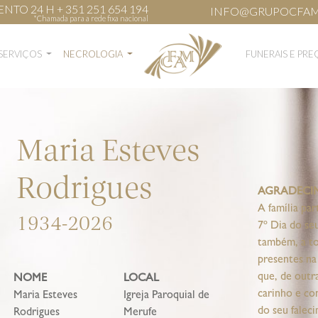
TO 24 H + 351 251 654 194
INFO@GRUPOCFA
*Chamada para a rede fixa nacional
SERVIÇOS
NECROLOGIA
FUNERAIS E PR
Maria Esteves
Rodrigues
AGRADECI
A família par
1934-2026
7º Dia do se
também, a to
presentes na
que, de outr
NOME
LOCAL
carinho e co
Maria Esteves
Igreja Paroquial de
do seu falec
Rodrigues
Merufe